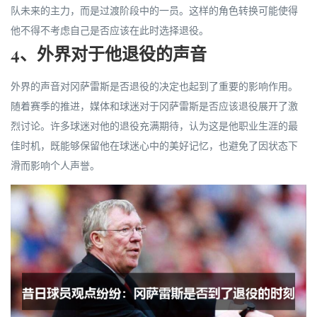
队未来的主力，而是过渡阶段中的一员。这样的角色转换可能使得
他不得不考虑自己是否应该在此时选择退役。
4、外界对于他退役的声音
外界的声音对冈萨雷斯是否退役的决定也起到了重要的影响作用。
随着赛季的推进，媒体和球迷对于冈萨雷斯是否应该退役展开了激
烈讨论。许多球迷对他的退役充满期待，认为这是他职业生涯的最
佳时机，既能够保留他在球迷心中的美好记忆，也避免了因状态下
滑而影响个人声誉。