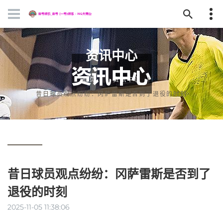
资讯中心
首页
资讯中心
昔日球员观点纷纷：冈萨雷斯是否到了退役的时刻
昔日球员观点纷纷：冈萨雷斯是否到了
退役的时刻
2025-11-05 11:38:06