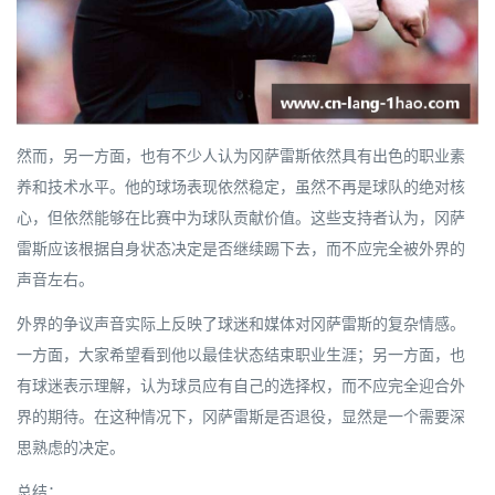
然而，另一方面，也有不少人认为冈萨雷斯依然具有出色的职业素
养和技术水平。他的球场表现依然稳定，虽然不再是球队的绝对核
心，但依然能够在比赛中为球队贡献价值。这些支持者认为，冈萨
雷斯应该根据自身状态决定是否继续踢下去，而不应完全被外界的
声音左右。
外界的争议声音实际上反映了球迷和媒体对冈萨雷斯的复杂情感。
一方面，大家希望看到他以最佳状态结束职业生涯；另一方面，也
有球迷表示理解，认为球员应有自己的选择权，而不应完全迎合外
界的期待。在这种情况下，冈萨雷斯是否退役，显然是一个需要深
思熟虑的决定。
总结：