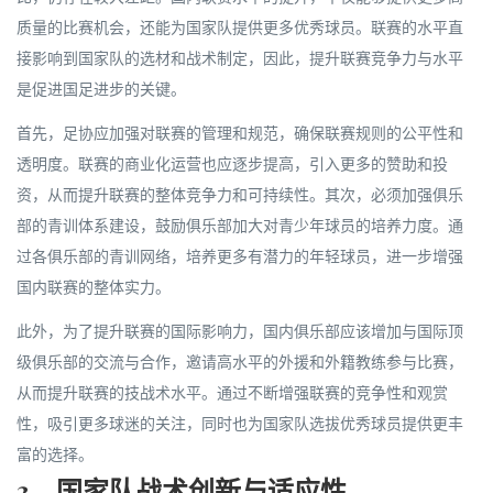
质量的比赛机会，还能为国家队提供更多优秀球员。联赛的水平直
接影响到国家队的选材和战术制定，因此，提升联赛竞争力与水平
是促进国足进步的关键。
首先，足协应加强对联赛的管理和规范，确保联赛规则的公平性和
透明度。联赛的商业化运营也应逐步提高，引入更多的赞助和投
资，从而提升联赛的整体竞争力和可持续性。其次，必须加强俱乐
部的青训体系建设，鼓励俱乐部加大对青少年球员的培养力度。通
过各俱乐部的青训网络，培养更多有潜力的年轻球员，进一步增强
国内联赛的整体实力。
此外，为了提升联赛的国际影响力，国内俱乐部应该增加与国际顶
级俱乐部的交流与合作，邀请高水平的外援和外籍教练参与比赛，
从而提升联赛的技战术水平。通过不断增强联赛的竞争性和观赏
性，吸引更多球迷的关注，同时也为国家队选拔优秀球员提供更丰
富的选择。
3、国家队战术创新与适应性