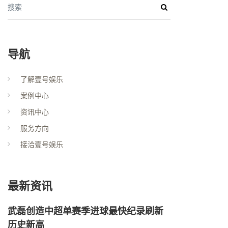
搜索
导航
了解壹号娱乐
案例中心
资讯中心
服务方向
接洽壹号娱乐
最新资讯
武磊创造中超单赛季进球最快纪录刷新
历史新高