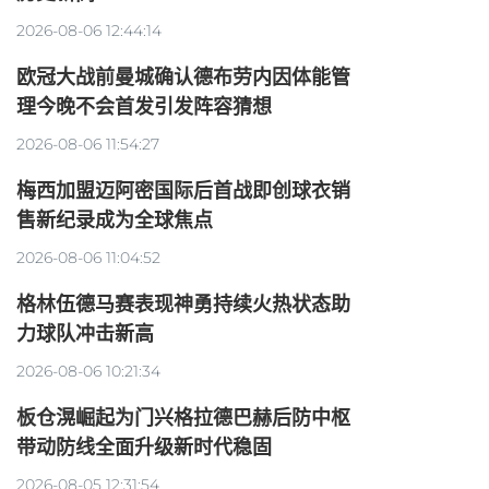
2026-08-06 12:44:14
欧冠大战前曼城确认德布劳内因体能管
理今晚不会首发引发阵容猜想
2026-08-06 11:54:27
梅西加盟迈阿密国际后首战即创球衣销
售新纪录成为全球焦点
2026-08-06 11:04:52
格林伍德马赛表现神勇持续火热状态助
力球队冲击新高
2026-08-06 10:21:34
板仓滉崛起为门兴格拉德巴赫后防中枢
带动防线全面升级新时代稳固
2026-08-05 12:31:54