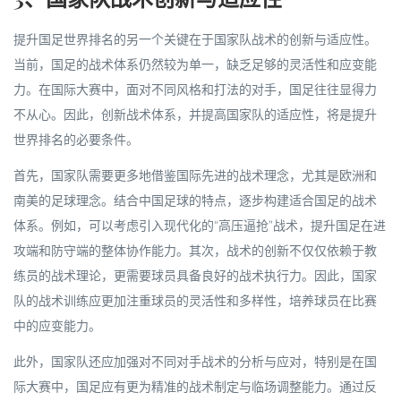
提升国足世界排名的另一个关键在于国家队战术的创新与适应性。
当前，国足的战术体系仍然较为单一，缺乏足够的灵活性和应变能
力。在国际大赛中，面对不同风格和打法的对手，国足往往显得力
不从心。因此，创新战术体系，并提高国家队的适应性，将是提升
世界排名的必要条件。
首先，国家队需要更多地借鉴国际先进的战术理念，尤其是欧洲和
南美的足球理念。结合中国足球的特点，逐步构建适合国足的战术
体系。例如，可以考虑引入现代化的“高压逼抢”战术，提升国足在进
攻端和防守端的整体协作能力。其次，战术的创新不仅仅依赖于教
练员的战术理论，更需要球员具备良好的战术执行力。因此，国家
队的战术训练应更加注重球员的灵活性和多样性，培养球员在比赛
中的应变能力。
此外，国家队还应加强对不同对手战术的分析与应对，特别是在国
际大赛中，国足应有更为精准的战术制定与临场调整能力。通过反